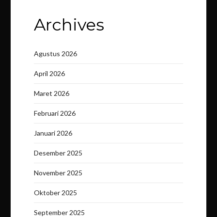
Archives
Agustus 2026
April 2026
Maret 2026
Februari 2026
Januari 2026
Desember 2025
November 2025
Oktober 2025
September 2025