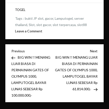
TOGEL
Tags :
bukti JP slot
,
gacor
,
Lamputogel
,
server
thailand
,
Slot
,
slot gacor
,
slot terpercaya
,
slot88
on
Leave a Comment
JACKPOT
PAUS
DI
Navigasi
Previous
Next
Previous
Next
PASARAN
Post
Post
BIG WIN !! MENANG
BIG WIN !! MENANG LUAR
pos
TOTO
LUAR BIASA DI
BIASA DI PERMAINAN
MACAU
PERMAINAN GATES OF
GATES OF OLYMPUS 1000,
5D
OLYMPUS 1000,
LAMPUTOGEL BAYAR
,
LAMPUTOGEL BAYAR
LUNAS SEBESAR Rp
LAMPUTOGEL
LUNAS SEBESAR Rp
61.814.000,-
BAYAR
100.000.000,-
LUNAS
SEBESAR