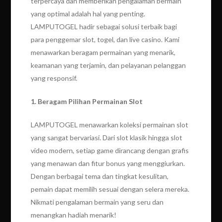
terpercaya dan memberikan pengalaman bermain
yang optimal adalah hal yang penting.
LAMPUTOGEL hadir sebagai solusi terbaik bagi
para penggemar slot, togel, dan live casino. Kami
menawarkan beragam permainan yang menarik,
keamanan yang terjamin, dan pelayanan pelanggan
yang responsif.
1. Beragam Pilihan Permainan Slot
LAMPUTOGEL menawarkan koleksi permainan slot
yang sangat bervariasi. Dari slot klasik hingga slot
video modern, setiap game dirancang dengan grafis
yang menawan dan fitur bonus yang menggiurkan.
Dengan berbagai tema dan tingkat kesulitan,
pemain dapat memilih sesuai dengan selera mereka.
Nikmati pengalaman bermain yang seru dan
menangkan hadiah menarik!