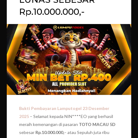
Rp.10.000.000,-
Bukti Pembayaran Lamputogel 23 Desember
2025
– Selamat kepada NIN****EO yang berhasil
meraih kemenangan di pasaran
TOTO MACAU 5D
sebesar
Rp.10.000.000,
– atau Sepuluh juta ribu