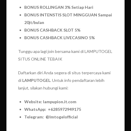
BONUS ROLLINGAN 3% Setiap Hari
BONUS INTENSTIS SLOT MINGGUAN Sampai
20jt/bulan
BONUS CASHBACK SLOT 5%
BONUS CASHBACK LIVECASINO 5%
Tunggu apa lagi join bersama kami di LAMPUTOGEL
SITUS ONLINE TEBAIK
Daftarkan diri Anda segera di situs terpercaya kami
di
LAMPUTOGEL
. Untuk info pendaftaran lebih
lanjut, silakan hubungi kami:
Website: lampupion.it.com
WhatsApp: +6285972949175
Telegram: @lmtogelofficial