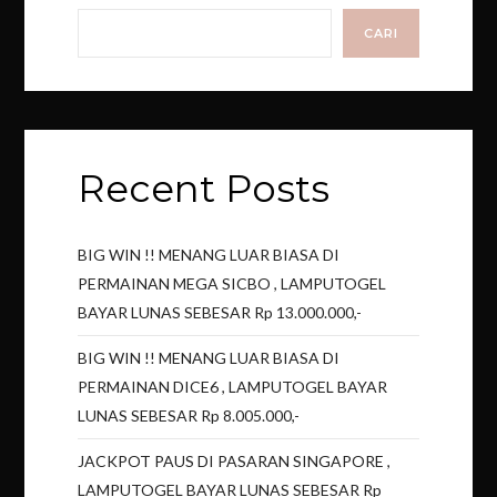
CARI
Recent Posts
BIG WIN !! MENANG LUAR BIASA DI
PERMAINAN MEGA SICBO , LAMPUTOGEL
BAYAR LUNAS SEBESAR Rp 13.000.000,-
BIG WIN !! MENANG LUAR BIASA DI
PERMAINAN DICE6 , LAMPUTOGEL BAYAR
LUNAS SEBESAR Rp 8.005.000,-
JACKPOT PAUS DI PASARAN SINGAPORE ,
LAMPUTOGEL BAYAR LUNAS SEBESAR Rp