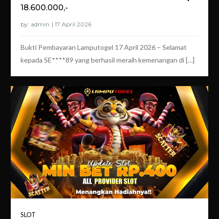
18.600.000,-
by:
admin
Bukti Pembayaran Lamputogel 17 April 2026 – Selamat
kepada SE****89 yang berhasil meraih kemenangan di […]
SLOT