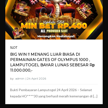
SLOT
BIG WIN !! MENANG LUAR BIASA DI
PERMAINAN GATES OF OLYMPUS 1000 ,
LAMPUTOGEL BAYAR LUNAS SEBESAR Rp
11.000.000,-
by:
admin
Bukti Pembayaran Lamputogel 24 April 2026 – Selamat
kepada HO****30 yang berhasil meraih kemenangan di […]