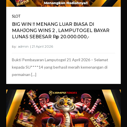
SLOT
BIG WIN !! MENANG LUAR BIASA DI
MAHJONG WINS 2 , LAMPUTOGEL BAYAR
LUNAS SEBESAR Rp 20.000.000,-
by:
admin
Bukti Pembayaran Lamputogel 21 April 2026 – Selamat
kepada SU****14 yang berhasil meraih kemenangan di
permainan […]