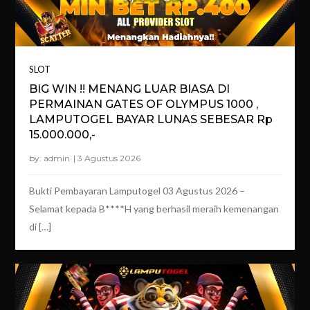
SLOT
BIG WIN !! MENANG LUAR BIASA DI
PERMAINAN GATES OF OLYMPUS 1000 ,
LAMPUTOGEL BAYAR LUNAS SEBESAR Rp
15.000.000,-
by:
admin
Bukti Pembayaran Lamputogel 03 Agustus 2026 –
Selamat kepada B****H yang berhasil meraih kemenangan
di […]