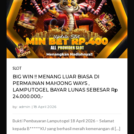
SLOT
BIG WIN !! MENANG LUAR BIASA DI
PERMAINAN MAHJONG WAYS ,
LAMPUTOGEL BAYAR LUNAS SEBESAR Rp
24.000.000,-
by:
admin
Bukti Pembayaran Lamputogel 18 April 2026 – Selamat
kepada B*****KU yang berhasil meraih kemenangan di […]