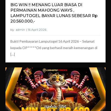
BIG WIN !! MENANG LUAR BIASA DI
PERMAINAN MAHJONG WAYS ,
LAMPUTOGEL BAYAR LUNAS SEBESAR Rp
20.560.000,-
by:
admin
Bukti Pembayaran Lamputogel 16 April 2026 – Selamat
kepada OP*****O6 yang berhasil meraih kemenangan di
[…]