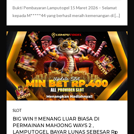
Bukti Pembayaran Lamputogel 15 Maret 2026 – Selamat
kepada M*****44 yang berhasil meraih kemenangan di […]
SLOT
BIG WIN !! MENANG LUAR BIASA DI
PERMAINAN MAHJONG WAYS 2 ,
LAMPUTOGEL BAYAR LUNAS SEBESAR Rp