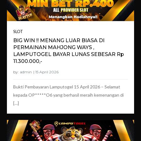
SLOT
BIG WIN !! MENANG LUAR BIASA DI
PERMAINAN MAHJONG WAYS ,
LAMPUTOGEL BAYAR LUNAS SEBESAR Rp
11.300.000,-
by:
admin
Bukti Pembayaran Lamputogel 15 April 2026 – Selamat
kepada OP*****O6 yang berhasil meraih kemenangan di
[…]