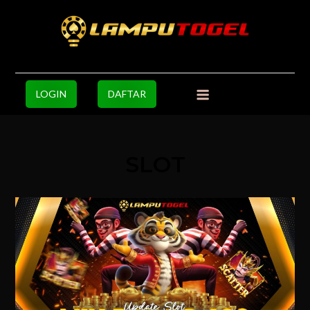
Skip
to
content
LAMPUTOGEL
Menang Jackpot Berapapun Pasti Dibayar Lunas
LOGIN
DAFTAR
SLOT