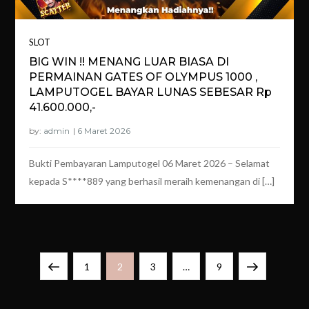
SLOT
BIG WIN !! MENANG LUAR BIASA DI
PERMAINAN GATES OF OLYMPUS 1000 ,
LAMPUTOGEL BAYAR LUNAS SEBESAR Rp
41.600.000,-
by:
admin
Bukti Pembayaran Lamputogel 06 Maret 2026 – Selamat
kepada S****889 yang berhasil meraih kemenangan di […]
Paginasi
Previous
Page
Page
Page
Page
Next
1
2
3
…
9
pos
page
page