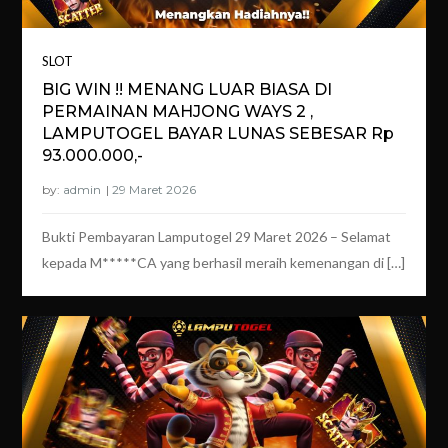
SLOT
BIG WIN !! MENANG LUAR BIASA DI
PERMAINAN MAHJONG WAYS 2 ,
LAMPUTOGEL BAYAR LUNAS SEBESAR Rp
93.000.000,-
by:
admin
Bukti Pembayaran Lamputogel 29 Maret 2026 – Selamat
kepada M*****CA yang berhasil meraih kemenangan di […]