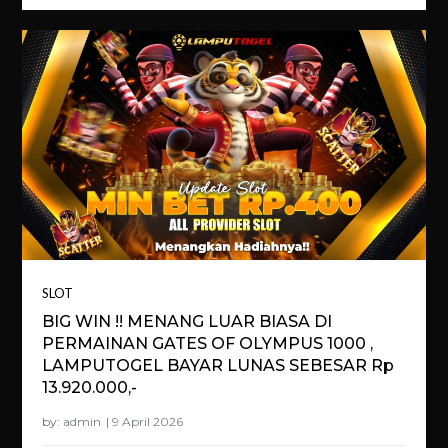
SLOT
BIG WIN !! MENANG LUAR BIASA DI
PERMAINAN GATES OF OLYMPUS 1000 ,
LAMPUTOGEL BAYAR LUNAS SEBESAR Rp
13.920.000,-
by:
admin