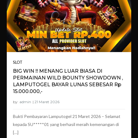
SLOT
BIG WIN !! MENANG LUAR BIASA DI
PERMAINAN WILD BOUNTY SHOWDOWN ,
LAMPUTOGEL BAYAR LUNAS SEBESAR Rp
15.000.000,-
by:
admin
Bukti Pembayaran Lamputogel 21 Maret 2026 – Selamat
kepada SU*****01 yang berhasil meraih kemenangan di
[…]