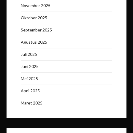
November 2025
Oktober 2025
September 2025
Agustus 2025
Juli 2025
Juni 2025
Mei 2025
April 2025
Maret 2025