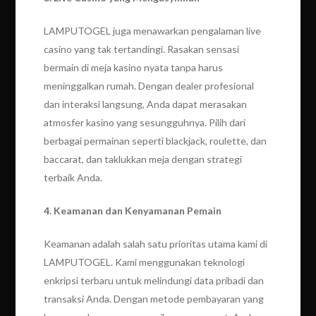
LAMPUTOGEL juga menawarkan pengalaman live
casino yang tak tertandingi. Rasakan sensasi
bermain di meja kasino nyata tanpa harus
meninggalkan rumah. Dengan dealer profesional
dan interaksi langsung, Anda dapat merasakan
atmosfer kasino yang sesungguhnya. Pilih dari
berbagai permainan seperti blackjack, roulette, dan
baccarat, dan taklukkan meja dengan strategi
terbaik Anda.
4. Keamanan dan Kenyamanan Pemain
Keamanan adalah salah satu prioritas utama kami di
LAMPUTOGEL. Kami menggunakan teknologi
enkripsi terbaru untuk melindungi data pribadi dan
transaksi Anda. Dengan metode pembayaran yang