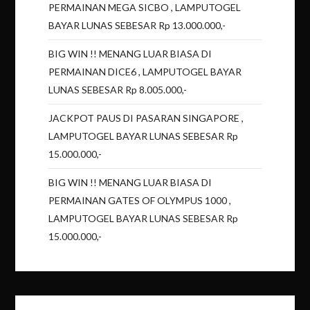
PERMAINAN MEGA SICBO , LAMPUTOGEL
BAYAR LUNAS SEBESAR Rp 13.000.000,-
BIG WIN !! MENANG LUAR BIASA DI
PERMAINAN DICE6 , LAMPUTOGEL BAYAR
LUNAS SEBESAR Rp 8.005.000,-
JACKPOT PAUS DI PASARAN SINGAPORE ,
LAMPUTOGEL BAYAR LUNAS SEBESAR Rp
15.000.000,-
BIG WIN !! MENANG LUAR BIASA DI
PERMAINAN GATES OF OLYMPUS 1000 ,
LAMPUTOGEL BAYAR LUNAS SEBESAR Rp
15.000.000,-