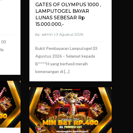
GATES OF OLYMPUS 1000 ,
LAMPUTOGEL BAYAR
LUNAS SEBESAR Rp
15.000.000,-
by:
admin
 03
Bukti Pembayaran Lamputogel 03
da
Agustus 2026 – Selamat kepada
B****H yang berhasil meraih
kemenangan di […]