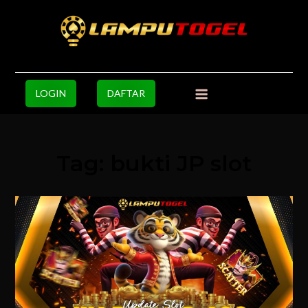
Skip
to
content
LAMPUTOGEL
Menang Jackpot Berapapun Pasti Dibayar Lunas
LOGIN
DAFTAR
Tag:
bukti JP slot