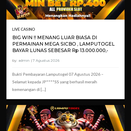
LIVE CASINO
BIG WIN !! MENANG LUAR BIASA DI
PERMAINAN MEGA SICBO , LAMPUTOGEL
BAYAR LUNAS SEBESAR Rp 13.000.000,-
by:
admin
Bukti Pembayaran Lamputogel 07 Agustus 2026 –
Selamat kepada JP****SS yang berhasil meraih
kemenangan di […]