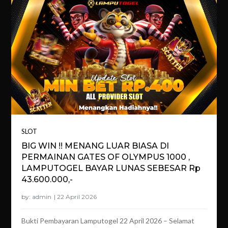
SLOT
BIG WIN !! MENANG LUAR BIASA DI
PERMAINAN GATES OF OLYMPUS 1000 ,
LAMPUTOGEL BAYAR LUNAS SEBESAR Rp
43.600.000,-
by:
admin
Bukti Pembayaran Lamputogel 22 April 2026 – Selamat