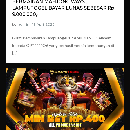
PERMAINAN MAHJONG WAYS ,
LAMPUTOGEL BAYAR LUNAS SEBESAR Rp
9.000.000,-
by:
admin
Bukti Pembayaran Lamputogel 19 April 2026 – Selamat
kepada OP*****O6 yang berhasil meraih kemenangan di
[…]