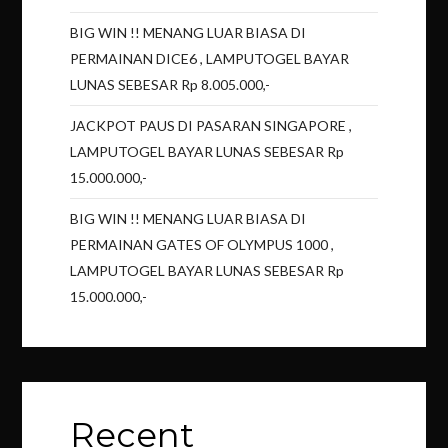
BIG WIN !! MENANG LUAR BIASA DI
PERMAINAN DICE6 , LAMPUTOGEL BAYAR
LUNAS SEBESAR Rp 8.005.000,-
JACKPOT PAUS DI PASARAN SINGAPORE ,
LAMPUTOGEL BAYAR LUNAS SEBESAR Rp
15.000.000,-
BIG WIN !! MENANG LUAR BIASA DI
PERMAINAN GATES OF OLYMPUS 1000 ,
LAMPUTOGEL BAYAR LUNAS SEBESAR Rp
15.000.000,-
Recent