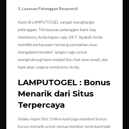
5. Layanan Pelanggan Responsif
Kami di LAMPUTOGEL sangat menghargai
pelanggan. Tim layanan pelanggan kami siap
membantu Anda kapan saja, 24/7. Apakah Anda
memiliki pertanyaan tentang permainan atau
mengalami kendala? Jangan ragu untuk
menghubungi kami melalui live chat atau email, dan
kami akan segera membantu Anda.
LAMPUTOGEL : Bonus
Menarik dari Situs
Terpercaya
Selaku Agen Slot Online kami juga memberi bonus
bonus menarik untuk semua member setia kami baik