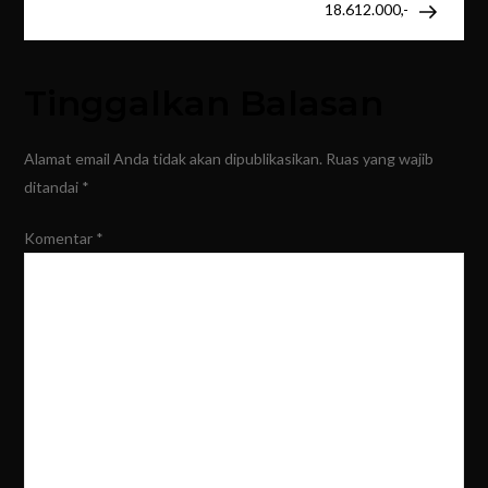
GATES
18.612.000,-
OF
OLYMPUS
1000,
Tinggalkan Balasan
LAMPUTOGEL
BAYAR
Alamat email Anda tidak akan dipublikasikan.
Ruas yang wajib
LUNAS
ditandai
*
SEBESAR
Rp
Komentar
*
61.814.000,-