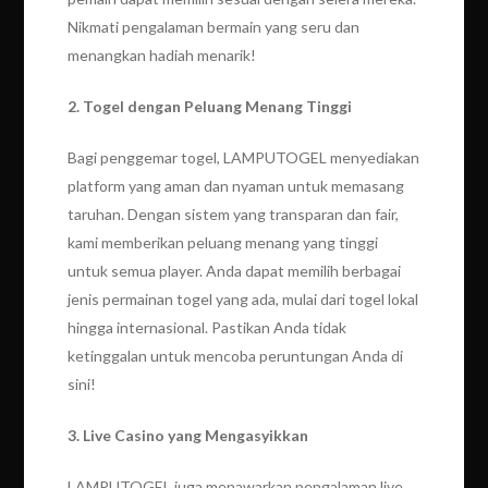
Nikmati pengalaman bermain yang seru dan
menangkan hadiah menarik!
2. Togel dengan Peluang Menang Tinggi
Bagi penggemar togel, LAMPUTOGEL menyediakan
platform yang aman dan nyaman untuk memasang
taruhan. Dengan sistem yang transparan dan fair,
kami memberikan peluang menang yang tinggi
untuk semua player. Anda dapat memilih berbagai
jenis permainan togel yang ada, mulai dari togel lokal
hingga internasional. Pastikan Anda tidak
ketinggalan untuk mencoba peruntungan Anda di
sini!
3. Live Casino yang Mengasyikkan
LAMPUTOGEL juga menawarkan pengalaman live