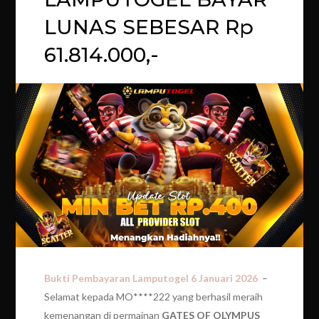
LUNAS SEBESAR Rp
61.814.000,-
Bukti Pembayaran Lamputogel 6 Januari 2026
–
Selamat kepada MO****222 yang berhasil meraih
kemenangan di permainan
GATES OF OLYMPUS