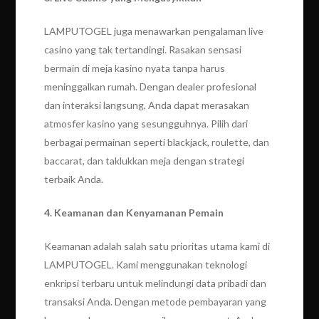
LAMPUTOGEL juga menawarkan pengalaman live
casino yang tak tertandingi. Rasakan sensasi
bermain di meja kasino nyata tanpa harus
meninggalkan rumah. Dengan dealer profesional
dan interaksi langsung, Anda dapat merasakan
atmosfer kasino yang sesungguhnya. Pilih dari
berbagai permainan seperti blackjack, roulette, dan
baccarat, dan taklukkan meja dengan strategi
terbaik Anda.
4. Keamanan dan Kenyamanan Pemain
Keamanan adalah salah satu prioritas utama kami di
LAMPUTOGEL. Kami menggunakan teknologi
enkripsi terbaru untuk melindungi data pribadi dan
transaksi Anda. Dengan metode pembayaran yang