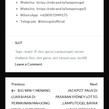
Website: https://rebrand.ly/lamputogel
Website: https://rebrand.ly/lamputogel2
WhatsApp: +6285972949175
Telegram: @lmtogelofficial
SLOT
Tags :
bukti JP slot
,
gacor
,
Lamputogel
,
server
thailand
,
Slot
,
slot gacor
,
slot terpercaya
,
slot88
on
Leave a Comment
BIG
WIN
!!
Navigasi
Previous
Next
Previous
Next
MENANG
Post
Post
BIG WIN !! MENANG
JACKPOT PAUS DI
pos
LUAR
LUAR BIASA DI
PASARAN SYDNEY LOTTO
BIASA
PERMAINAN MAHJONG
, LAMPUTOGEL BAYAR
DI