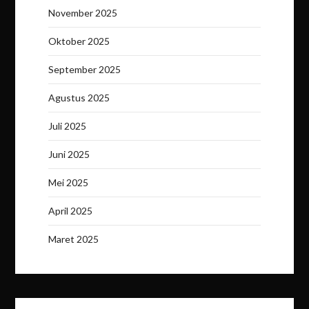
November 2025
Oktober 2025
September 2025
Agustus 2025
Juli 2025
Juni 2025
Mei 2025
April 2025
Maret 2025