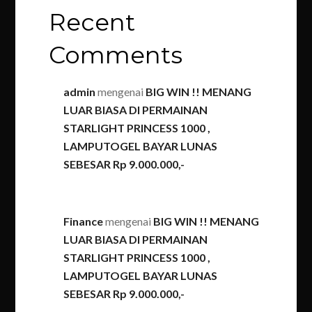
Recent
Comments
admin
mengenai
BIG WIN !! MENANG
LUAR BIASA DI PERMAINAN
STARLIGHT PRINCESS 1000 ,
LAMPUTOGEL BAYAR LUNAS
SEBESAR Rp 9.000.000,-
Finance
mengenai
BIG WIN !! MENANG
LUAR BIASA DI PERMAINAN
STARLIGHT PRINCESS 1000 ,
LAMPUTOGEL BAYAR LUNAS
SEBESAR Rp 9.000.000,-