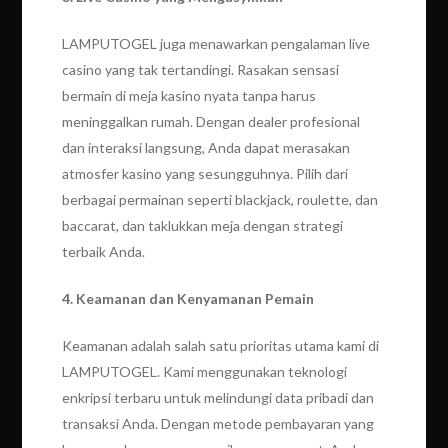
LAMPUTOGEL juga menawarkan pengalaman live
casino yang tak tertandingi. Rasakan sensasi
bermain di meja kasino nyata tanpa harus
meninggalkan rumah. Dengan dealer profesional
dan interaksi langsung, Anda dapat merasakan
atmosfer kasino yang sesungguhnya. Pilih dari
berbagai permainan seperti blackjack, roulette, dan
baccarat, dan taklukkan meja dengan strategi
terbaik Anda.
4. Keamanan dan Kenyamanan Pemain
Keamanan adalah salah satu prioritas utama kami di
LAMPUTOGEL. Kami menggunakan teknologi
enkripsi terbaru untuk melindungi data pribadi dan
transaksi Anda. Dengan metode pembayaran yang