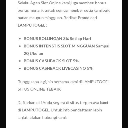
Selaku Agen Slot Online kami juga memberi bonus
bonus menarik untuk semua member setia kami baik
harian maupun mingguan. Berikut Promo dari
LAMPUTOGEL
:
BONUS ROLLINGAN 3% Setiap Hari
BONUS INTENSTIS SLOT MINGGUAN Sampai
20jt/bulan
BONUS CASHBACK SLOT 5%
BONUS CASHBACK LIVECASINO 5%
Tunggu apa lagi join bersama kami di LAMPUTOGEL
SITUS ONLINE TEBAIK
Daftarkan diri Anda segera di situs terpercaya kami
di
LAMPUTOGEL
. Untuk info pendaftaran lebih
lanjut, silakan hubungi kami: