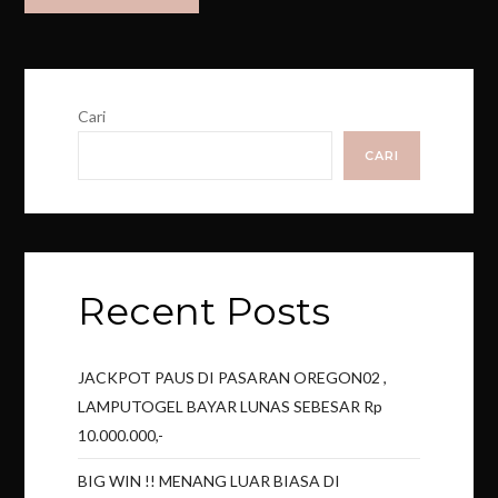
Cari
CARI
Recent Posts
JACKPOT PAUS DI PASARAN OREGON02 ,
LAMPUTOGEL BAYAR LUNAS SEBESAR Rp
10.000.000,-
BIG WIN !! MENANG LUAR BIASA DI