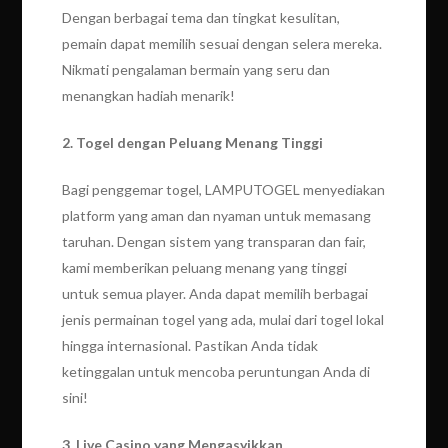
Dengan berbagai tema dan tingkat kesulitan,
pemain dapat memilih sesuai dengan selera mereka.
Nikmati pengalaman bermain yang seru dan
menangkan hadiah menarik!
2. Togel dengan Peluang Menang Tinggi
Bagi penggemar togel, LAMPUTOGEL menyediakan
platform yang aman dan nyaman untuk memasang
taruhan. Dengan sistem yang transparan dan fair,
kami memberikan peluang menang yang tinggi
untuk semua player. Anda dapat memilih berbagai
jenis permainan togel yang ada, mulai dari togel lokal
hingga internasional. Pastikan Anda tidak
ketinggalan untuk mencoba peruntungan Anda di
sini!
3. Live Casino yang Mengasyikkan