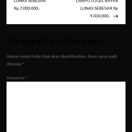
LUNAS SEBESAR
LAMPUTOGEL BAYAR
PERMAINAN
Rp.7.000.000,-
LUNAS SEBESAR Rp
MAHJONG
9.030.000,-
WAYS
,
LAMPUTOGEL
Tinggalkan Balasan
BAYAR
LUNAS
Alamat email Anda tidak akan dipublikasikan.
Ruas yang wajib
SEBESAR
ditandai
*
Rp
11.300.000,-
Komentar
*