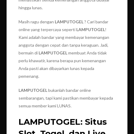
hingga lunas.
Masih ragu dengan
LAMPUTOGEL
? Cari bandar
online yang terpercaya seperti
LAMPUTOGEL
!
Kami adalah bandar yang membayar kemenangan
anggota dengan cepat dan tanpa keraguan. Jadi,
bermain di
LAMPUTOGEL
membuat Anda tidak
perlu khawatir, karena berapa pun kemenangan
Anda pasti akan dibayarkan lunas kepada
pemenang.
LAMPUTOGEL
bukanlah bandar online
sembarangan, tapi kami pastikan membayar kepada
semua member kami LUNAS.
LAMPUTOGEL: Situs
Slot, Togel, dan Live