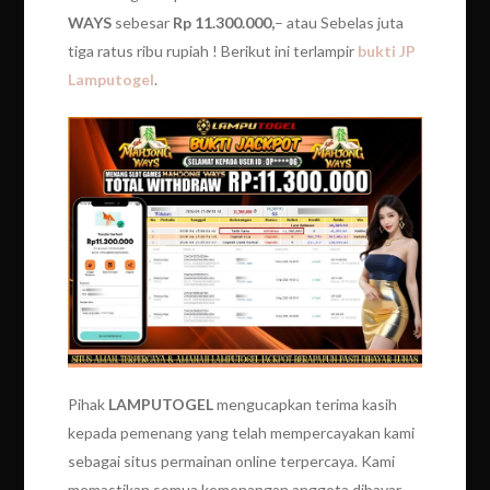
WAYS
sebesar
Rp 11.300.000,
– atau Sebelas juta
tiga ratus ribu rupiah ! Berikut ini terlampir
bukti JP
Lamputogel
.
Pihak
LAMPUTOGEL
mengucapkan terima kasih
kepada pemenang yang telah mempercayakan kami
sebagai situs permainan online terpercaya. Kami
memastikan semua kemenangan anggota dibayar