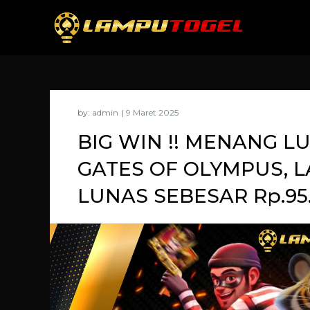
Skip
to
LAM
Menang Jac
content
by:
admin
BIG WIN !! MENANG L
GATES OF OLYMPUS, 
LUNAS SEBESAR Rp.95.