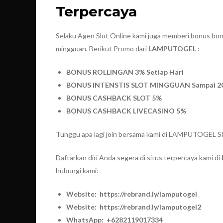
Terpercaya
Selaku Agen Slot Online kami juga memberi bonus bo
mingguan. Berikut Promo dari
LAMPUTOGEL
:
BONUS ROLLINGAN 3% Setiap Hari
BONUS INTENSTIS SLOT MINGGUAN Sampai 20
BONUS CASHBACK SLOT 5%
BONUS CASHBACK LIVECASINO 5%
Tunggu apa lagi join bersama kami di LAMPUTOGEL
Daftarkan diri Anda segera di situs terpercaya kami di
hubungi kami:
Website: https://rebrand.ly/lamputogel
Website: https://rebrand.ly/lamputogel2
WhatsApp: +6282119017334