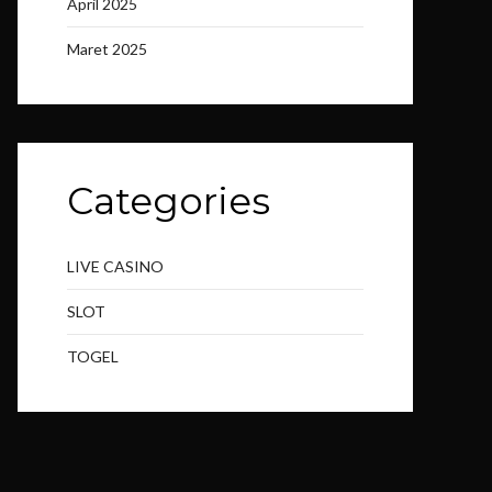
April 2025
Maret 2025
Categories
LIVE CASINO
SLOT
TOGEL