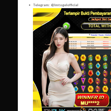
Telegram: @lmtogelofficial