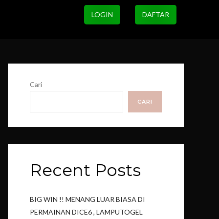
LOGIN
DAFTAR
Cari
CARI
Recent Posts
BIG WIN !! MENANG LUAR BIASA DI
PERMAINAN DICE6 , LAMPUTOGEL