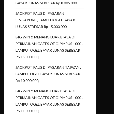
BAYAR LUNAS SEBESAR Rp 8.005.000,-
JACKPOT PAUS DI PASARAN
SINGAPORE , LAMPUTOGEL BAYAR
LUNAS SEBESAR Rp 15.000.000,-
BIG WIN !! MENANG LUAR BIASA DI
PERMAINAN GATES OF OLYMPUS 1000 ,
LAMPUTOGEL BAYAR LUNAS SEBESAR
Rp 15.000.000,-
JACKPOT PAUS DI PASARAN TAIWAN ,
LAMPUTOGEL BAYAR LUNAS SEBESAR
Rp 10.000.000,-
BIG WIN !! MENANG LUAR BIASA DI
PERMAINAN GATES OF OLYMPUS 1000 ,
LAMPUTOGEL BAYAR LUNAS SEBESAR
Rp 11.000.000,-