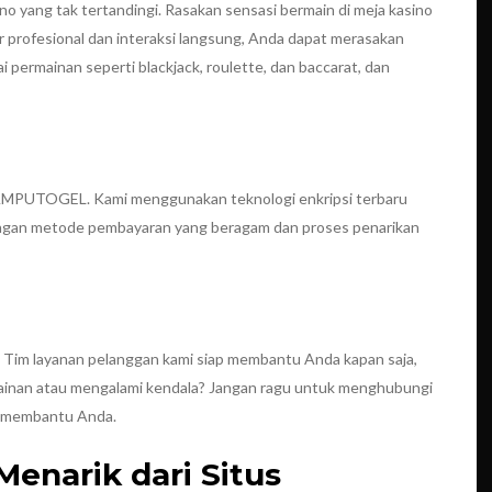
yang tak tertandingi. Rasakan sensasi bermain di meja kasino
 profesional dan interaksi langsung, Anda dapat merasakan
i permainan seperti blackjack, roulette, dan baccarat, dan
 LAMPUTOGEL. Kami menggunakan teknologi enkripsi terbaru
Dengan metode pembayaran yang beragam dan proses penarikan
im layanan pelanggan kami siap membantu Anda kapan saja,
ainan atau mengalami kendala? Jangan ragu untuk menghubungi
ra membantu Anda.
narik dari Situs