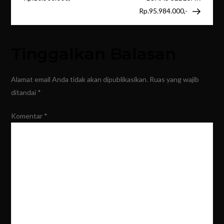
GATES
Rp.95.984.000,-
OF
OLYMPUS,
LAMPUTOGEL
Tinggalkan Balasan
BAYAR
LUNAS
Alamat email Anda tidak akan dipublikasikan.
Ruas yang wajib
SEBESAR
ditandai
*
Rp.44.070.000,-
Komentar
*