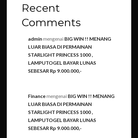
Recent
Comments
admin
mengenai
BIG WIN !! MENANG
LUAR BIASA DI PERMAINAN
STARLIGHT PRINCESS 1000 ,
LAMPUTOGEL BAYAR LUNAS
SEBESAR Rp 9.000.000,-
Finance
mengenai
BIG WIN !! MENANG
LUAR BIASA DI PERMAINAN
STARLIGHT PRINCESS 1000 ,
LAMPUTOGEL BAYAR LUNAS
SEBESAR Rp 9.000.000,-