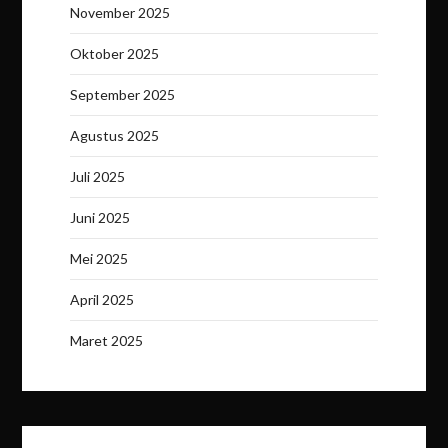
November 2025
Oktober 2025
September 2025
Agustus 2025
Juli 2025
Juni 2025
Mei 2025
April 2025
Maret 2025