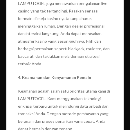
LAMPUTOGEL juga menawarkan pengalaman live
casino yang tak tertandingi. Rasakan sensasi
bermain di meja kasino nyata tanpa harus
meninggalkan rumah. Dengan dealer profesional
dan interaksi langsung, Anda dapat merasakan
atmosfer kasino yang sesungguhnya. Pilih dari
berbagai permainan seperti blackjack, roulette, dan
baccarat, dan taklukkan meja dengan strategi
terbaik Anda.
4. Keamanan dan Kenyamanan Pemain
Keamanan adalah salah satu prioritas utama kami di
LAMPUTOGEL. Kami menggunakan teknologi
enkripsi terbaru untuk melindungi data pribadi dan
transaksi Anda. Dengan metode pembayaran yang
beragam dan proses penarikan yang cepat, Anda
dapat bermain dengan tenang.