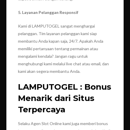
5. Layanan Pelanggan Responsif
Kami di LAMPUTOGEL sangat menghargai
pelanggan. Tim layanan pelanggan kami siap
membantu Anda kapan saja, 24/7. Apakah Anda
memiliki pertanyaan tentang permainan atau
mengalami kendala? Jangan ragu untuk
menghubungi kami melalui live chat atau email, dan
kami akan segera membantu Anda.
LAMPUTOGEL : Bonus
Menarik dari Situs
Terpercaya
Selaku Agen Slot Online kami juga memberi bonus