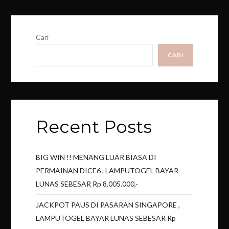
Cari
CARI
Recent Posts
BIG WIN !! MENANG LUAR BIASA DI
PERMAINAN DICE6 , LAMPUTOGEL BAYAR
LUNAS SEBESAR Rp 8.005.000,-
JACKPOT PAUS DI PASARAN SINGAPORE ,
LAMPUTOGEL BAYAR LUNAS SEBESAR Rp