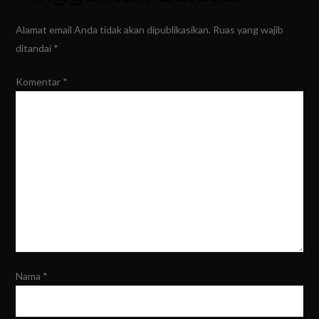
Alamat email Anda tidak akan dipublikasikan.
Ruas yang wajib
ditandai
*
Komentar
*
Nama
*