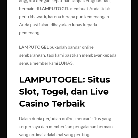
anggota dengan cepat dan tanpa keraguan. Jadi,
bermain di
LAMPUTOGEL
membuat Anda tidak
perlu khawatir, karena berapa pun kemenangan
Anda pasti akan dibayarkan lunas kepada
pemenang.
LAMPUTOGEL
bukanlah bandar online
sembarangan, tapi kami pastikan membayar kepada
semua member kami LUNAS.
LAMPUTOGEL: Situs
Slot, Togel, dan Live
Casino Terbaik
Dalam dunia perjudian online, mencari situs yang
terpercaya dan memberikan pengalaman bermain
yang optimal adalah hal yang penting.