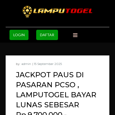
Skip
to
content
LAMPUTOGEL
Menang Jackpot Berapapun Pasti Dibayar Lunas
LOGIN
DAFTAR
by:
admin
JACKPOT PAUS DI
PASARAN PCSO ,
LAMPUTOGEL BAYAR
LUNAS SEBESAR
Rp.9.700.000,-