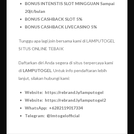
BONUS INTENSTIS SLOT MINGGUAN Sampai
20jt/bulan
BONUS CASHBACK SLOT 5%
BONUS CASHBACK LIVECASINO 5%
Tunggu apa lagi join bersama kami di LAMPUTOGEL
SITUS ONLINE TEBAIK
Daftarkan diri Anda segera di situs terpercaya kami
di
LAMPUTOGEL
. Untuk info pendaftaran lebih
lanjut, silakan hubungi kami:
Website: https://rebrand.ly/lamputogel
Website: https://rebrand.ly/lamputogel2
WhatsApp: +6282119017334
Telegram: @lmtogelofficial