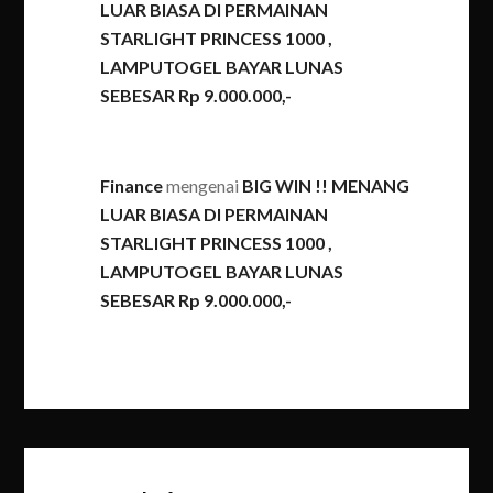
LUAR BIASA DI PERMAINAN
STARLIGHT PRINCESS 1000 ,
LAMPUTOGEL BAYAR LUNAS
SEBESAR Rp 9.000.000,-
Finance
mengenai
BIG WIN !! MENANG
LUAR BIASA DI PERMAINAN
STARLIGHT PRINCESS 1000 ,
LAMPUTOGEL BAYAR LUNAS
SEBESAR Rp 9.000.000,-