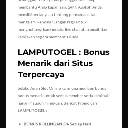
membantu Anda kapan saja, 24/7. Apakah Anda
memiliki pertanyaan tentang permainan atau
mengalami kendala? Jangan ragu untuk
menghubungi kami melalui live chat atau email, dan
kami akan segera membantu Anda.
LAMPUTOGEL : Bonus
Menarik dari Situs
Terpercaya
Selaku Agen Slot Online kami juga memberi bonus
bonus menarik untuk semua member setia kami baik
harian maupun mingguan. Berikut Promo dari
LAMPUTOGEL
:
BONUS ROLLINGAN 3% Setiap Hari