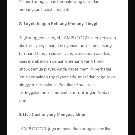
Nikmati pengalaman bermain yang seru dan
menangkan hadiah menarik!
2. Togel dengan Peluang Menang Tinggi
Bagi penggemar togel, LAMPUTOGEL menyediakan
platform yang aman dan nyaman untuk memasang
taruhan. Dengan sistem yang transparan dan fair,
kami memberikan peluang menang yang tinggi
untuk semua player. Anda dapat memilih berbagai
jenis permainan togel yang ada, mulai dari togel lokal
hingga internasional. Pastikan Anda tidak
ketinggalan untuk mencoba peruntungan Anda di
sini!
3. Live Casino yang Mengasyikkan
LAMPUTOGEL juga menawarkan pengalaman live