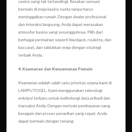
casino yang tak tertandingi. Rasakan sensasi
bermain di meja kasino nyata tanpa harus
meninggalkan rumah. Dengan dealer profesional
dan interaksi langsung, Anda dapat merasakan
atmosfer kasino yang sesungguhnya. Pilih dari
berbagai permainan seperti blackjack, roulette, dan
baccarat, dan taklukkan meja dengan strategi
terbaik Anda.
4. Keamanan dan Kenyamanan Pemain
Keamanan adalah salah satu prioritas utama kami di
LAMPUTOGEL. Kami menggunakan teknologi
enkripsi terbaru untuk melindungi data pribadi dan
transaksi Anda. Dengan metode pembayaran yang
beragam dan proses penarikan yang cepat, Anda
dapat bermain dengan tenang.