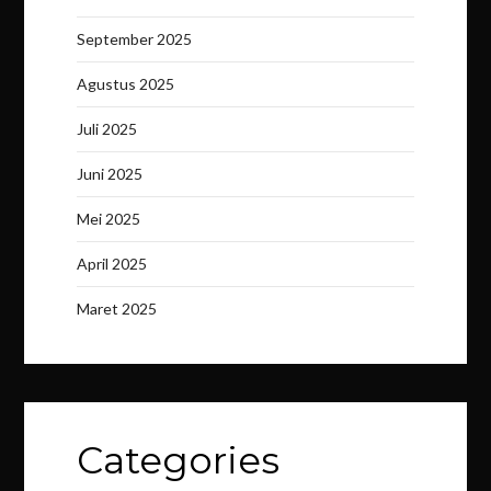
September 2025
Agustus 2025
Juli 2025
Juni 2025
Mei 2025
April 2025
Maret 2025
Categories