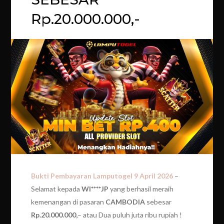
Rp.20.000.000,-
Bukti Pembayaran Lamputogel 9 April 2026
–
Selamat kepada
WI****JP
yang berhasil meraih
kemenangan di pasaran
CAMBODIA
sebesar
Rp.20.000.000,
– atau Dua puluh juta ribu rupiah !