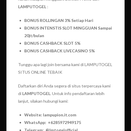
LAMPUTOGEL
:
BONUS ROLLINGAN 3% Setiap Hari
BONUS INTENSTIS SLOT MINGGUAN Sampai
20jt/bulan
BONUS CASHBACK SLOT 5%
BONUS CASHBACK LIVECASINO 5%
Tunggu apa lagi join bersama kami di LAMPUTOGEL
SITUS ONLINE TEBAIK
Daftarkan diri Anda segera di situs terpercaya kami
di
LAMPUTOGEL
. Untuk info pendaftaran lebih
lanjut, silakan hubungi kami:
Website: lampupion.it.com
WhatsApp: +6285972949175
Telegram: @lmtogelofficial