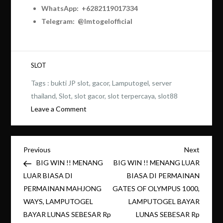
WhatsApp: +6282119017334
Telegram: @lmtogelofficial
SLOT
Tags :
bukti JP slot
,
gacor
,
Lamputogel
,
server
thailand
,
Slot
,
slot gacor
,
slot terpercaya
,
slot88
on
Leave a Comment
BIG
WIN
!!
Navigasi
Previous
Next
Previous
Next
MENANG
Post
Post
BIG WIN !! MENANG
BIG WIN !! MENANG LUAR
pos
LUAR
LUAR BIASA DI
BIASA DI PERMAINAN
BIASA
PERMAINAN MAHJONG
GATES OF OLYMPUS 1000,
DI
WAYS, LAMPUTOGEL
LAMPUTOGEL BAYAR
PERMAINAN
BAYAR LUNAS SEBESAR Rp
LUNAS SEBESAR Rp