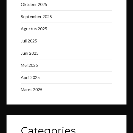
Oktober 2025
September 2025
Agustus 2025
Juli 2025
Juni 2025
Mei 2025
April 2025
Maret 2025
Categories