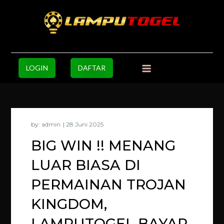
Skip
to
content
LAMPUTOGEL
Menang Jackpot Berapapun Pasti Dibayar Lunas
LOGIN
DAFTAR
by:
admin
BIG WIN !! MENANG
LUAR BIASA DI
PERMAINAN TROJAN
KINGDOM,
LAMPUTOGEL BAYAR