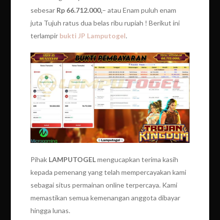
sebesar
Rp 66.712.000,
– atau Enam puluh enam
juta Tujuh ratus dua belas ribu rupiah ! Berikut ini
terlampir
bukti JP Lamputogel
.
Pihak
LAMPUTOGEL
mengucapkan terima kasih
kepada pemenang yang telah mempercayakan kami
sebagai situs permainan online terpercaya. Kami
memastikan semua kemenangan anggota dibayar
hingga lunas.