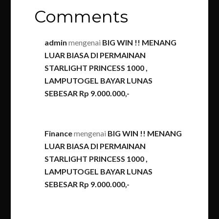
Comments
admin
mengenai
BIG WIN !! MENANG
LUAR BIASA DI PERMAINAN
STARLIGHT PRINCESS 1000 ,
LAMPUTOGEL BAYAR LUNAS
SEBESAR Rp 9.000.000,-
Finance
mengenai
BIG WIN !! MENANG
LUAR BIASA DI PERMAINAN
STARLIGHT PRINCESS 1000 ,
LAMPUTOGEL BAYAR LUNAS
SEBESAR Rp 9.000.000,-