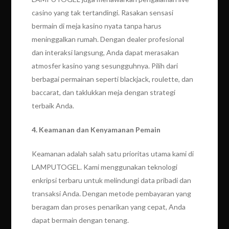
casino yang tak tertandingi. Rasakan sensasi
bermain di meja kasino nyata tanpa harus
meninggalkan rumah. Dengan dealer profesional
dan interaksi langsung, Anda dapat merasakan
atmosfer kasino yang sesungguhnya. Pilih dari
berbagai permainan seperti blackjack, roulette, dan
baccarat, dan taklukkan meja dengan strategi
terbaik Anda.
4. Keamanan dan Kenyamanan Pemain
Keamanan adalah salah satu prioritas utama kami di
LAMPUTOGEL. Kami menggunakan teknologi
enkripsi terbaru untuk melindungi data pribadi dan
transaksi Anda. Dengan metode pembayaran yang
beragam dan proses penarikan yang cepat, Anda
dapat bermain dengan tenang.