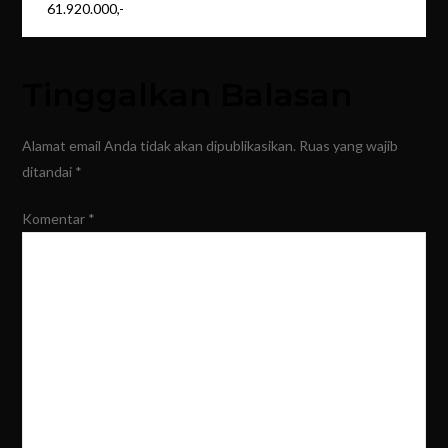
MAHJONG
61.920.000,-
WAYS
2,
LAMPUTOGEL
Tinggalkan Balasan
BAYAR
LUNAS
Alamat email Anda tidak akan dipublikasikan.
Ruas yang wajib
SEBESAR
ditandai
*
Rp
22.000.000,-
Komentar
*