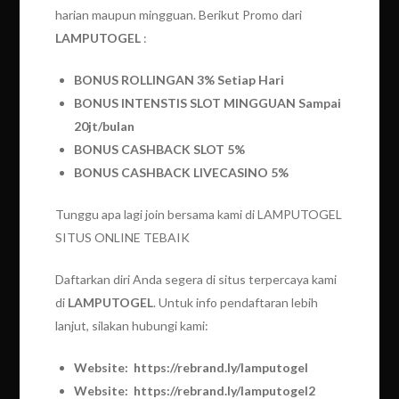
harian maupun mingguan. Berikut Promo dari
LAMPUTOGEL
:
BONUS ROLLINGAN 3% Setiap Hari
BONUS INTENSTIS SLOT MINGGUAN Sampai
20jt/bulan
BONUS CASHBACK SLOT 5%
BONUS CASHBACK LIVECASINO 5%
Tunggu apa lagi join bersama kami di LAMPUTOGEL
SITUS ONLINE TEBAIK
Daftarkan diri Anda segera di situs terpercaya kami
di
LAMPUTOGEL
. Untuk info pendaftaran lebih
lanjut, silakan hubungi kami:
Website: https://rebrand.ly/lamputogel
Website: https://rebrand.ly/lamputogel2