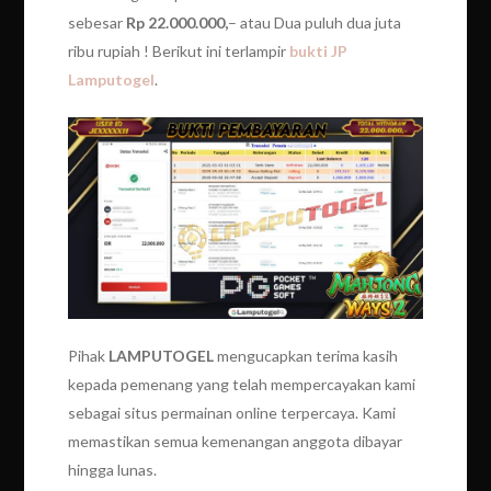
sebesar
Rp 22.000.000,
– atau Dua puluh dua juta
ribu rupiah ! Berikut ini terlampir
bukti JP
Lamputogel
.
Pihak
LAMPUTOGEL
mengucapkan terima kasih
kepada pemenang yang telah mempercayakan kami
sebagai situs permainan online terpercaya. Kami
memastikan semua kemenangan anggota dibayar
hingga lunas.