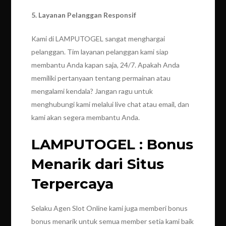
5. Layanan Pelanggan Responsif
Kami di LAMPUTOGEL sangat menghargai
pelanggan. Tim layanan pelanggan kami siap
membantu Anda kapan saja, 24/7. Apakah Anda
memiliki pertanyaan tentang permainan atau
mengalami kendala? Jangan ragu untuk
menghubungi kami melalui live chat atau email, dan
kami akan segera membantu Anda.
LAMPUTOGEL : Bonus
Menarik dari Situs
Terpercaya
Selaku Agen Slot Online kami juga memberi bonus
bonus menarik untuk semua member setia kami baik