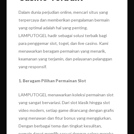
Dalam dunia perjudian online, mencari situs yang
terpercaya dan memberikan pengalaman bermain
yang optimal adalah hal yang penting.
LAMPUTOGEL hadir sebagai solusi terbaik bagi
para penggemar slot, togel, dan live casino. Kami
menawarkan beragam permainan yang menarik,
keamanan yang terjamin, dan pelayanan pelanggan
yang responsif.
1. Beragam Pilihan Permainan Slot
LAMPUTOGEL menawarkan koleksi permainan slot
yang sangat bervariasi. Dari slot klasik hingga slot
video modern, setiap game dirancang dengan grafis
yang menawan dan fitur bonus yang menggiurkan.
Dengan berbagai tema dan tingkat kesulitan,
pemain dapat memilih sesuai dengan selera mereka.