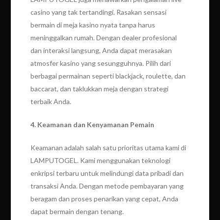
casino yang tak tertandingi. Rasakan sensasi
bermain di meja kasino nyata tanpa harus
meninggalkan rumah. Dengan dealer profesional
dan interaksi langsung, Anda dapat merasakan
atmosfer kasino yang sesungguhnya. Pilih dari
berbagai permainan seperti blackjack, roulette, dan
baccarat, dan taklukkan meja dengan strategi
terbaik Anda.
4. Keamanan dan Kenyamanan Pemain
Keamanan adalah salah satu prioritas utama kami di
LAMPUTOGEL. Kami menggunakan teknologi
enkripsi terbaru untuk melindungi data pribadi dan
transaksi Anda. Dengan metode pembayaran yang
beragam dan proses penarikan yang cepat, Anda
dapat bermain dengan tenang.