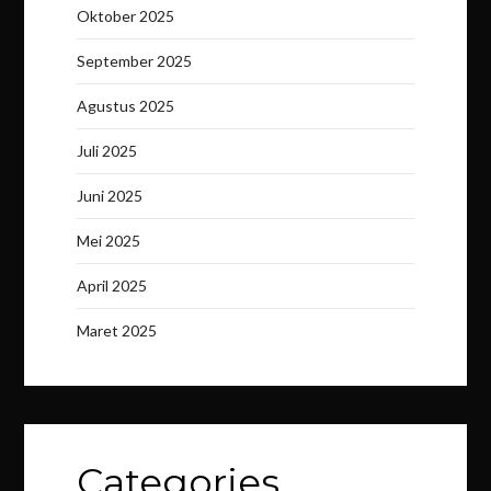
Oktober 2025
September 2025
Agustus 2025
Juli 2025
Juni 2025
Mei 2025
April 2025
Maret 2025
Categories