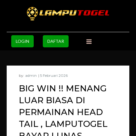
Skip
to
content
LAMPUTOGEL
Menang Jackpot Berapapun Pasti Dibayar Lunas
LOGIN
DAFTAR
by:
admin
BIG WIN !! MENANG
LUAR BIASA DI
PERMAINAN HEAD
TAIL , LAMPUTOGEL
BAYAR LUNAS