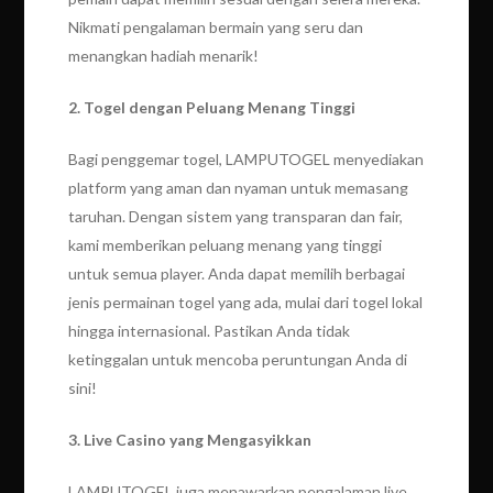
Nikmati pengalaman bermain yang seru dan
menangkan hadiah menarik!
2. Togel dengan Peluang Menang Tinggi
Bagi penggemar togel, LAMPUTOGEL menyediakan
platform yang aman dan nyaman untuk memasang
taruhan. Dengan sistem yang transparan dan fair,
kami memberikan peluang menang yang tinggi
untuk semua player. Anda dapat memilih berbagai
jenis permainan togel yang ada, mulai dari togel lokal
hingga internasional. Pastikan Anda tidak
ketinggalan untuk mencoba peruntungan Anda di
sini!
3. Live Casino yang Mengasyikkan
LAMPUTOGEL juga menawarkan pengalaman live