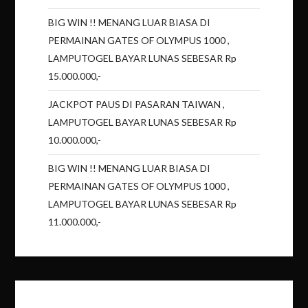
BIG WIN !! MENANG LUAR BIASA DI
PERMAINAN GATES OF OLYMPUS 1000 ,
LAMPUTOGEL BAYAR LUNAS SEBESAR Rp
15.000.000,-
JACKPOT PAUS DI PASARAN TAIWAN ,
LAMPUTOGEL BAYAR LUNAS SEBESAR Rp
10.000.000,-
BIG WIN !! MENANG LUAR BIASA DI
PERMAINAN GATES OF OLYMPUS 1000 ,
LAMPUTOGEL BAYAR LUNAS SEBESAR Rp
11.000.000,-