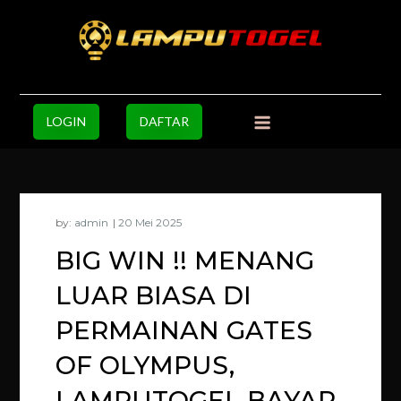
Skip
to
content
LAMPUTOGEL
Menang Jackpot Berapapun Pasti Dibayar Lunas
LOGIN
DAFTAR
by:
admin
BIG WIN !! MENANG
LUAR BIASA DI
PERMAINAN GATES
OF OLYMPUS,
LAMPUTOGEL BAYAR