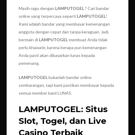
Masih ragu dengan
LAMPUTOGEL
? Cari bandar
online yang terpercaya seperti
LAMPUTOGEL
!
Kami adalah bandar yang membayar kemenangan
anggota dengan cepat dan tanpa keraguan. Jadi,
bermain di
LAMPUTOGEL
membuat Anda tidak
perlu khawatir, karena berapa pun kemenangan
Anda pasti akan dibayarkan lunas kepada
pemenang.
LAMPUTOGEL
bukanlah bandar online
sembarangan, tapi kami pastikan membayar kepada
semua member kami LUNAS.
LAMPUTOGEL: Situs
Slot, Togel, dan Live
Casino Terbaik