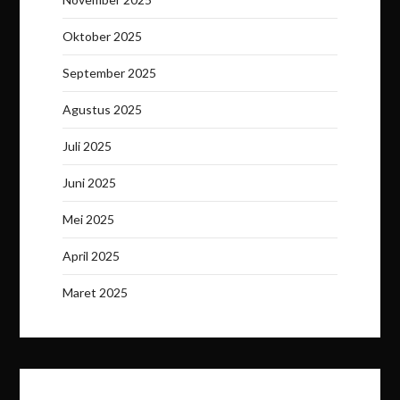
Oktober 2025
September 2025
Agustus 2025
Juli 2025
Juni 2025
Mei 2025
April 2025
Maret 2025