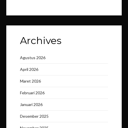
Archives
Agustus 2026
April 2026
Maret 2026
Februari 2026
Januari 2026
Desember 2025
November 2025