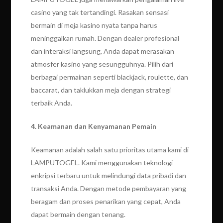
casino yang tak tertandingi. Rasakan sensasi
bermain di meja kasino nyata tanpa harus
meninggalkan rumah. Dengan dealer profesional
dan interaksi langsung, Anda dapat merasakan
atmosfer kasino yang sesungguhnya. Pilih dari
berbagai permainan seperti blackjack, roulette, dan
baccarat, dan taklukkan meja dengan strategi
terbaik Anda.
4. Keamanan dan Kenyamanan Pemain
Keamanan adalah salah satu prioritas utama kami di
LAMPUTOGEL. Kami menggunakan teknologi
enkripsi terbaru untuk melindungi data pribadi dan
transaksi Anda. Dengan metode pembayaran yang
beragam dan proses penarikan yang cepat, Anda
dapat bermain dengan tenang.