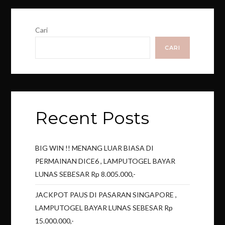
Cari
CARI
Recent Posts
BIG WIN !! MENANG LUAR BIASA DI
PERMAINAN DICE6 , LAMPUTOGEL BAYAR
LUNAS SEBESAR Rp 8.005.000,-
JACKPOT PAUS DI PASARAN SINGAPORE ,
LAMPUTOGEL BAYAR LUNAS SEBESAR Rp
15.000.000,-