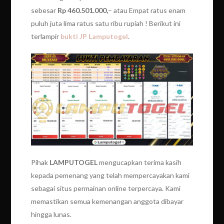
sebesar
Rp 460.501.000,
– atau Empat ratus enam
puluh juta lima ratus satu ribu rupiah ! Berikut ini
terlampir
bukti JP Lamputogel
.
Pihak
LAMPUTOGEL
mengucapkan terima kasih
kepada pemenang yang telah mempercayakan kami
sebagai situs permainan online terpercaya. Kami
memastikan semua kemenangan anggota dibayar
hingga lunas.