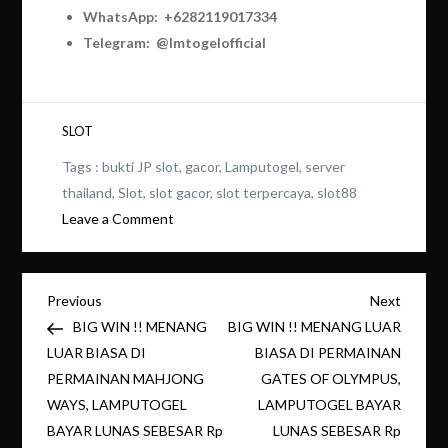
WhatsApp: +6282119017334
Telegram: @lmtogelofficial
SLOT
Tags :
bukti JP slot
,
gacor
,
Lamputogel
,
server
thailand
,
Slot
,
slot gacor
,
slot terpercaya
,
slot88
on
Leave a Comment
BIG
WIN
!!
Navigasi
Previous
Next
Previous
Next
MENANG
Post
Post
BIG WIN !! MENANG
BIG WIN !! MENANG LUAR
pos
LUAR
LUAR BIASA DI
BIASA DI PERMAINAN
BIASA
PERMAINAN MAHJONG
GATES OF OLYMPUS,
DI
WAYS, LAMPUTOGEL
LAMPUTOGEL BAYAR
PERMAINAN
BAYAR LUNAS SEBESAR Rp
LUNAS SEBESAR Rp