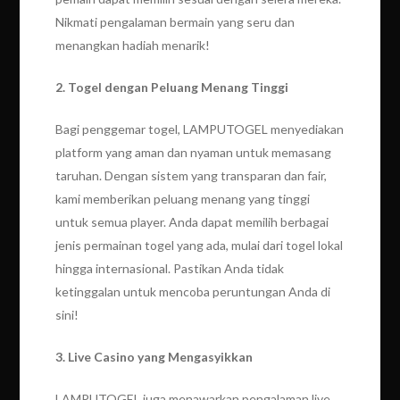
Nikmati pengalaman bermain yang seru dan
menangkan hadiah menarik!
2. Togel dengan Peluang Menang Tinggi
Bagi penggemar togel, LAMPUTOGEL menyediakan
platform yang aman dan nyaman untuk memasang
taruhan. Dengan sistem yang transparan dan fair,
kami memberikan peluang menang yang tinggi
untuk semua player. Anda dapat memilih berbagai
jenis permainan togel yang ada, mulai dari togel lokal
hingga internasional. Pastikan Anda tidak
ketinggalan untuk mencoba peruntungan Anda di
sini!
3. Live Casino yang Mengasyikkan
LAMPUTOGEL juga menawarkan pengalaman live