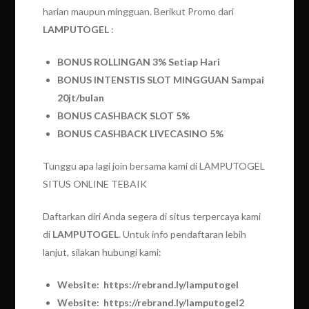
harian maupun mingguan. Berikut Promo dari
LAMPUTOGEL
:
BONUS ROLLINGAN 3% Setiap Hari
BONUS INTENSTIS SLOT MINGGUAN Sampai
20jt/bulan
BONUS CASHBACK SLOT 5%
BONUS CASHBACK LIVECASINO 5%
Tunggu apa lagi join bersama kami di LAMPUTOGEL
SITUS ONLINE TEBAIK
Daftarkan diri Anda segera di situs terpercaya kami
di
LAMPUTOGEL
. Untuk info pendaftaran lebih
lanjut, silakan hubungi kami:
Website: https://rebrand.ly/lamputogel
Website: https://rebrand.ly/lamputogel2