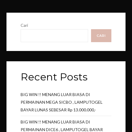
Cari
CARI
Recent Posts
BIG WIN !! MENANG LUAR BIASA DI
PERMAINAN MEGA SICBO , LAMPUTOGEL
BAYAR LUNAS SEBESAR Rp 13.000.000,-
BIG WIN !! MENANG LUAR BIASA DI
PERMAINAN DICE6 , LAMPUTOGEL BAYAR