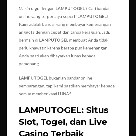
Masih ragu dengan
LAMPUTOGEL
? Cari bandar
online yang terpercaya seperti
LAMPUTOGEL
!
Kami adalah bandar yang membayar kemenangan
anggota dengan cepat dan tanpa keraguan. Jadi,
bermain di
LAMPUTOGEL
membuat Anda tidak
perlu khawatir, karena berapa pun kemenangan
Anda pasti akan dibayarkan lunas kepada
pemenang.
LAMPUTOGEL
bukanlah bandar online
sembarangan, tapi kami pastikan membayar kepada
semua member kami LUNAS.
LAMPUTOGEL: Situs
Slot, Togel, dan Live
Casino Terbaik