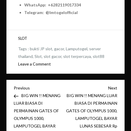
WhatsApp: +6282119017334
Telegram: @lmtogelofficial
SLOT
Tags :
bukti JP slot
,
gacor
,
Lamputogel
,
server
thailand
,
Slot
,
slot gacor
,
slot terpercaya
,
slot88
on
Leave a Comment
BIG
WIN
!!
Navigasi
Previous
Next
Previous
Next
MENANG
Post
Post
BIG WIN !! MENANG
BIG WIN !! MENANG LUAR
pos
LUAR
LUAR BIASA DI
BIASA DI PERMAINAN
BIASA
PERMAINAN GATES OF
GATES OF OLYMPUS 1000,
DI
OLYMPUS 1000,
LAMPUTOGEL BAYAR
PERMAINAN
LAMPUTOGEL BAYAR
LUNAS SEBESAR Rp