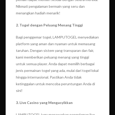
Nikmati pengalaman bermain yang seru dan
menangkan hadiah menarik!
2. Togel dengan Peluang Menang Tinggi
Bagi penggemar togel, LAMPUTOGEL menyediakan
platform yang aman dan nyaman untuk memasang
taruhan. Dengan sistem yang transparan dan fair,
kami memberikan peluang menang yang tinggi
untuk semua player. Anda dapat memilih berbagai
jenis permainan togel yang ada, mulai dari togel lokal
hingga internasional. Pastikan Anda tidak
ketinggalan untuk mencoba peruntungan Anda di
sini!
3. Live Casino yang Mengasyikkan
LAMPUTOGEL juga menawarkan pengalaman live