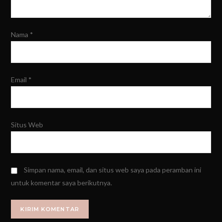
Nama
*
Email
*
Situs Web
Simpan nama, email, dan situs web saya pada peramban ini
untuk komentar saya berikutnya.