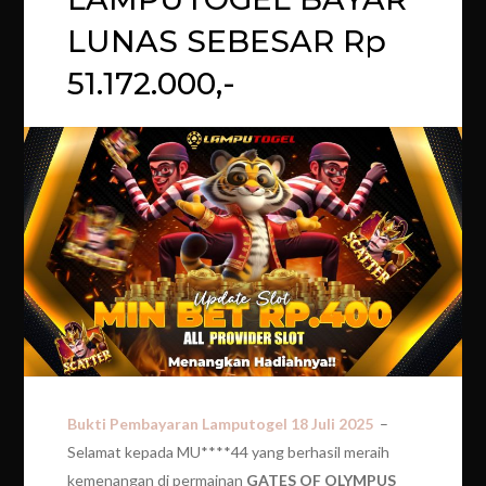
LUNAS SEBESAR Rp
51.172.000,-
Bukti Pembayaran Lamputogel 18 Juli 2025
–
Selamat kepada MU****44 yang berhasil meraih
kemenangan di permainan
GATES OF OLYMPUS