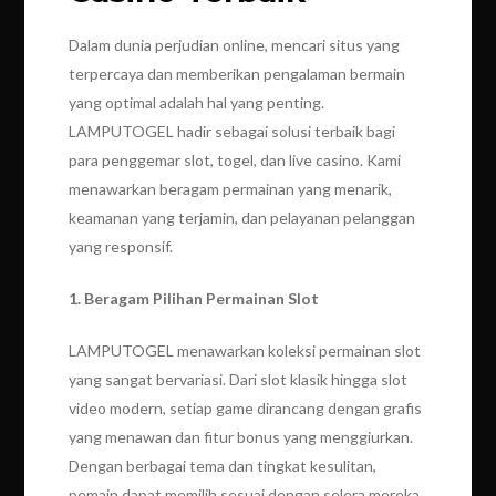
Dalam dunia perjudian online, mencari situs yang
terpercaya dan memberikan pengalaman bermain
yang optimal adalah hal yang penting.
LAMPUTOGEL hadir sebagai solusi terbaik bagi
para penggemar slot, togel, dan live casino. Kami
menawarkan beragam permainan yang menarik,
keamanan yang terjamin, dan pelayanan pelanggan
yang responsif.
1. Beragam Pilihan Permainan Slot
LAMPUTOGEL menawarkan koleksi permainan slot
yang sangat bervariasi. Dari slot klasik hingga slot
video modern, setiap game dirancang dengan grafis
yang menawan dan fitur bonus yang menggiurkan.
Dengan berbagai tema dan tingkat kesulitan,
pemain dapat memilih sesuai dengan selera mereka.