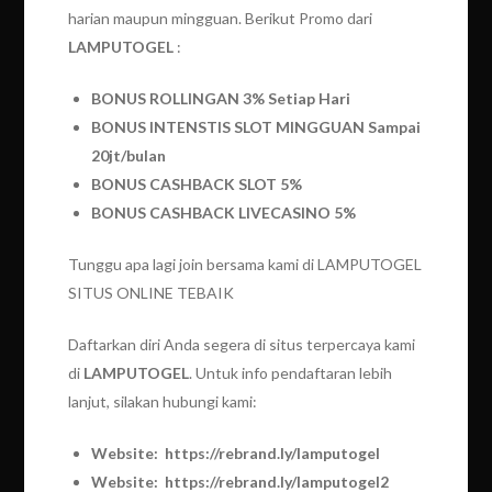
harian maupun mingguan. Berikut Promo dari
LAMPUTOGEL
:
BONUS ROLLINGAN 3% Setiap Hari
BONUS INTENSTIS SLOT MINGGUAN Sampai
20jt/bulan
BONUS CASHBACK SLOT 5%
BONUS CASHBACK LIVECASINO 5%
Tunggu apa lagi join bersama kami di LAMPUTOGEL
SITUS ONLINE TEBAIK
Daftarkan diri Anda segera di situs terpercaya kami
di
LAMPUTOGEL
. Untuk info pendaftaran lebih
lanjut, silakan hubungi kami:
Website: https://rebrand.ly/lamputogel
Website: https://rebrand.ly/lamputogel2