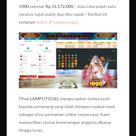
1000
sebesar
Rp 51.172.000,
– atau Lima puluh satu
seratus tujuh puluh dua ribu rupiah ! Berikut ini
terlampir
bukti JP Lamputogel
.
Pihak
LAMPUTOGEL
mengucapkan terima kasih
kepada pemenang yang telah mempercayakan kami
sebagai situs permainan online terpercaya. Kami
memastikan semua kemenangan anggota dibayar
hingga lunas.