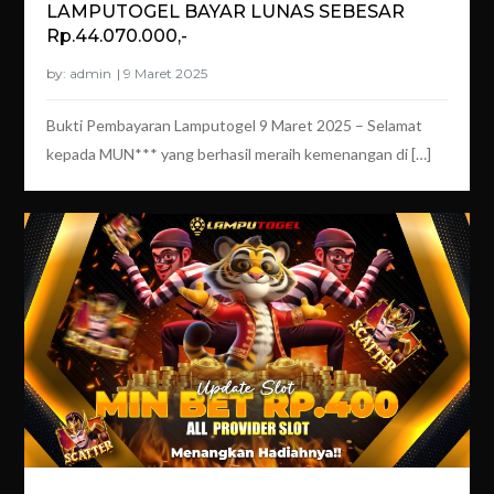
LAMPUTOGEL BAYAR LUNAS SEBESAR
Rp.44.070.000,-
by:
admin
Bukti Pembayaran Lamputogel 9 Maret 2025 – Selamat
kepada MUN*** yang berhasil meraih kemenangan di […]