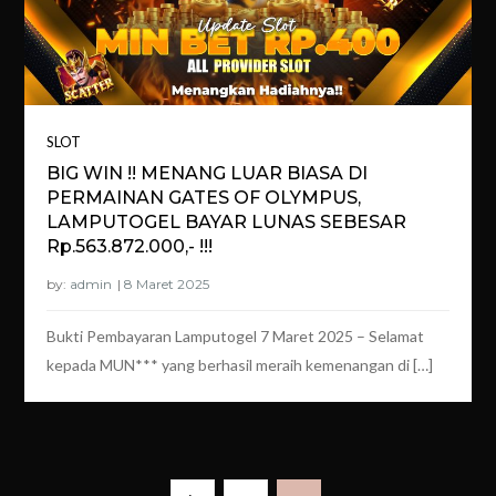
SLOT
BIG WIN !! MENANG LUAR BIASA DI
PERMAINAN GATES OF OLYMPUS,
LAMPUTOGEL BAYAR LUNAS SEBESAR
Rp.563.872.000,- !!!
by:
admin
Bukti Pembayaran Lamputogel 7 Maret 2025 – Selamat
kepada MUN*** yang berhasil meraih kemenangan di […]