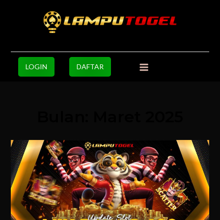
Skip
to
content
LAMPUTOGEL
Menang Jackpot Berapapun Pasti Dibayar Lunas
LOGIN
DAFTAR
Bulan:
Maret 2025